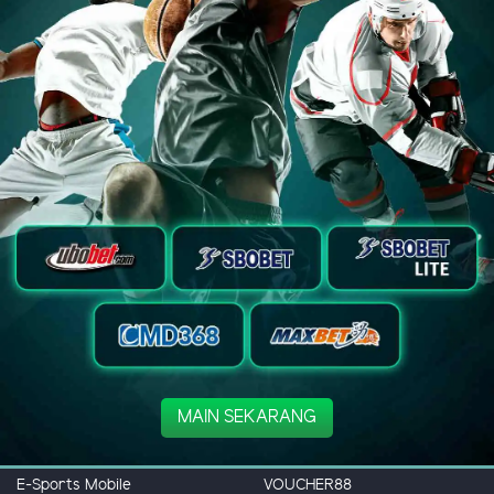
MAIN SEKARANG
E-Sports Mobile
VOUCHER88