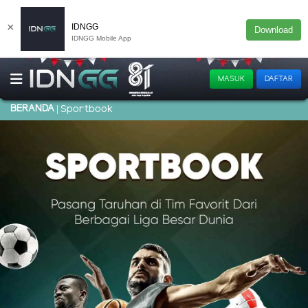
×
IDNGG
Download
IDNGG Mobile App
MASUK
DAFTAR
BERANDA
Sportbook